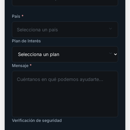
País
*
expand_more
Selecciona un país
Plan de Interés
expand_more
Mensaje
*
Verificación de seguridad