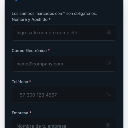
Los campos marcados con
*
son obligatorios.
Nombre y Apellido
*
person
Correo Electrónico
*
alternate_email
Teléfono
*
call
Empresa
*
business