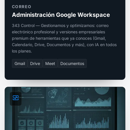
CORREO
Administración Google Workspace
343 Control — Gestionamos y optimizamos: correo
electrónico profesional y versiones empresariales
premium de herramientas que ya conoces (Gmail,
Calendario, Drive, Documentos y más), con IA en todos
los planes.
Gmail
Drive
Meet
Documentos
monitor_heart